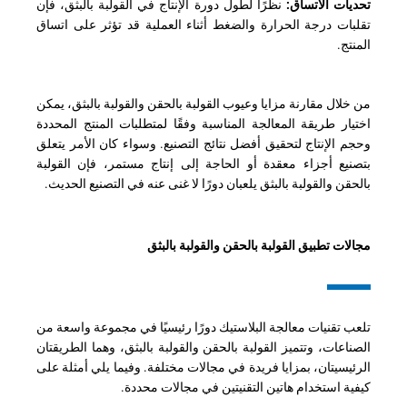
تحديات الاتساق:
نظرًا لطول دورة الإنتاج في القولبة بالبثق، فإن
تقلبات درجة الحرارة والضغط أثناء العملية قد تؤثر على اتساق
المنتج.
من خلال مقارنة مزايا وعيوب القولبة بالحقن والقولبة بالبثق، يمكن
اختيار طريقة المعالجة المناسبة وفقًا لمتطلبات المنتج المحددة
وحجم الإنتاج لتحقيق أفضل نتائج التصنيع. وسواء كان الأمر يتعلق
بتصنيع أجزاء معقدة أو الحاجة إلى إنتاج مستمر، فإن القولبة
بالحقن والقولبة بالبثق يلعبان دورًا لا غنى عنه في التصنيع الحديث.
مجالات تطبيق القولبة بالحقن والقولبة بالبثق
تلعب تقنيات معالجة البلاستيك دورًا رئيسيًا في مجموعة واسعة من
الصناعات، وتتميز القولبة بالحقن والقولبة بالبثق، وهما الطريقتان
الرئيسيتان، بمزايا فريدة في مجالات مختلفة. وفيما يلي أمثلة على
كيفية استخدام هاتين التقنيتين في مجالات محددة.