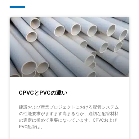
ペ
ペ
ペ
ペ
ー
ー
ー
ー
ジ
ジ
ジ
ジ
CPVCとPVCの違い
建設および産業プロジェクトにおける配管システム
の性能要求がますます高まるなか、適切な配管材料
の選定は極めて重要になっています。CPVCおよび
PVC配管は、